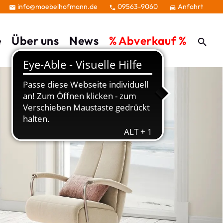
info@moebelhofmann.de
09563-9060
Anfahrt



e
Über uns
News
% Abverkauf %